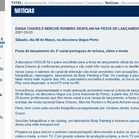
TVTEL:
Apresentação
/
Estrutura accionista
/
Contactos
/
Notícias
/
Recrutame
DIANA CHAVES E MERCHE ROMERO DESFILAM NA FESTA DE LANÇAMEN
2007-03-03
 E
Sábado, dia 08 de Março, na discoteca Vogue Porto
LAM
TO
Festa de lançamento do 1º canal portugues de música, vídeo e moda
e
A discoteca VOGUE foi o palco escolhido para a festa de lançamento oficial da
Diana Chaves já confirmaram presença e vão subir três vezes ao palco no desfile 
TEL
novas caras e talentos do canal de televisão vão estar presentes com actuações 
fotográficas, reportagens, laboratórios de Body Painting e Flair. Os castings e 
faltar nesta noite. A partir das 24h, a passadeira vermelha é estendida, os focos 
73
Play será disparado: a mvmTV está no AR.
Irreverência, espontaneidade e muita animação prometem marcar a festa de lan
08 de Março, na discoteca Vogue (na Zona Industrial do Porto), a partir das 24 ho
A
25 jovens profissionais que têm neste canal a sua rampa de lançamento, a festa va
estrelas da moda nacional Diana Chaves, Merche Romero e Ricardo Amorim na 
Pano, bem como pela sessão fotográfica protagonizada por Jordana Jardel, numa
Grace.
EL
Sessões fotográficas e de casting, um laboratório Body Painting e inúmeros pas
desta uma noite inesquecível.
Prepara-se para nascer o primeiro canal português direccionado a todos os que
vídeo e moda  a mvm TV. Com grande volume de produção própria, a mvm TV pr