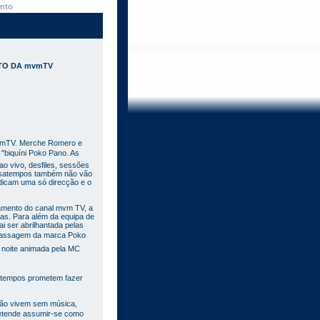
nto
TO DA mvmTV
 mvmTV. Merche Romero e
"biquíni Poko Pano. As
ao vivo, desfiles, sessões
passatempos também não vão
indicam uma só direcção e o
çamento do canal mvm TV, a
ras. Para além da equipa de
i ser abrilhantada pelas
passagem da marca Poko
 noite animada pela MC
satempos prometem fazer
 não vivem sem música,
etende assumir-se como