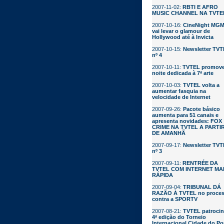
2007-11-02:
RBTI E AFRO
MUSIC CHANNEL NA TVTE
2007-10-16:
CineNight MG
vai levar o glamour de
Hollywood até à Invicta
2007-10-15:
Newsletter TV
nº 4
2007-10-11:
TVTEL promov
noite dedicada à 7ª arte
2007-10-03:
TVTEL volta a
aumentar fasquia na
velocidade de Internet
2007-09-26:
Pacote básico
aumenta para 51 canais e
apresenta novidades: FOX
CRIME NA TVTEL A PARTI
DE AMANHÃ
2007-09-17:
Newsletter TV
nº 3
2007-09-11:
RENTRÉE DA
TVTEL COM INTERNET MA
RÁPIDA
2007-09-04:
TRIBUNAL DÁ
RAZÃO À TVTEL no proce
contra a SPORTV
2007-08-21:
TVTEL patrocin
4ª edição do Torneio
Internacional Cidade do Po