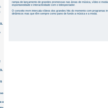
rampa de lançamento de grandes promessas nas áreas de música, vídeo e moda,
espontaneidade e interactividade com o telespectador.
L
O conceito mvm intercala vídeos dos grandes hits do momento com programas info
M
dinâmicos mas que têm sempre como pano de fundo a música e a moda.
TEL
e
R
TEL
IS
sso
a a
rto