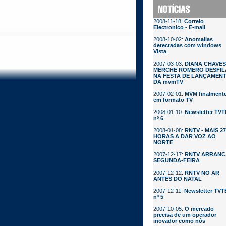
2008-11-18:
Correio
Electronico - E-mail
2008-10-02:
Anomalias
detectadas com windows
Vista
2007-03-03:
DIANA CHAVES
MERCHE ROMERO DESFI
NA FESTA DE LANÇAMEN
DA mvmTV
2007-02-01:
MVM finalment
em formato TV
2008-01-10:
Newsletter TV
nº 6
2008-01-08:
RNTV - MAIS 2
HORAS A DAR VOZ AO
NORTE
2007-12-17:
RNTV ARRANC
SEGUNDA-FEIRA
2007-12-12:
RNTV NO AR
ANTES DO NATAL
2007-12-11:
Newsletter TVT
nº 5
2007-10-05:
O mercado
precisa de um operador
inovador como nós